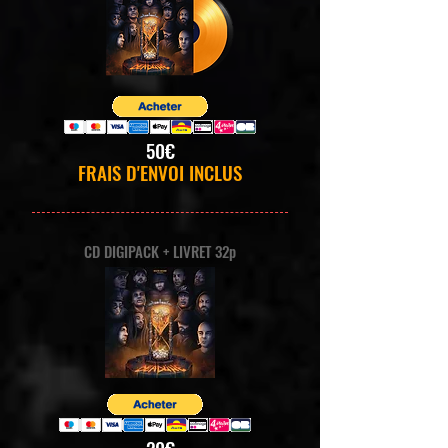
50€
FRAIS D'ENVOI INCLUS
CD DIGIPACK + LIVRET 32p